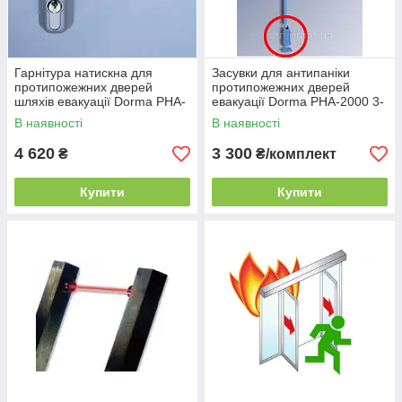
Гарнітура натискна для
Засувки для антипаніки
протипожежних дверей
протипожежних дверей
шляхів евакуації Dorma PHA-
евакуації Dorma PHA-2000 3-
2000 PHT
т. замикання
В наявності
В наявності
4 620
3 300
₴
₴/комплект
Купити
Купити