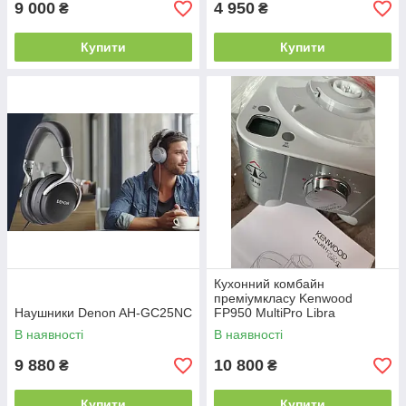
9 000
4 950
₴
₴
Купити
Купити
Кухонний комбайн
преміумкласу Kenwood
Наушники Denon AH-GC25NC
FP950 MultiPro Libra
В наявності
В наявності
9 880
10 800
₴
₴
Купити
Купити