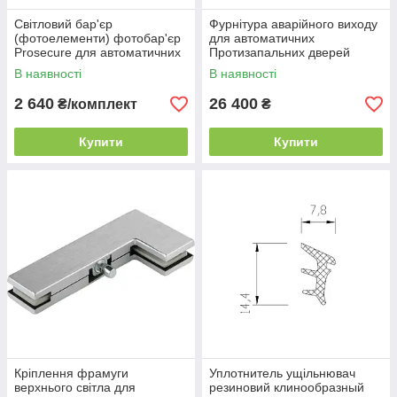
Світловий бар'єр
Фурнітура аварійного виходу
(фотоелементи) фотобар'єр
для автоматичних
Prosecure для автоматичних
Протизапальних дверей
дверей Dorma LB-03
Антипанія Dorma SST BR
В наявності
В наявності
2 640
26 400
₴/комплект
₴
Купити
Купити
Кріплення фрамуги
Уплотнитель ущільнювач
верхнього світла для
резиновий клинообразный