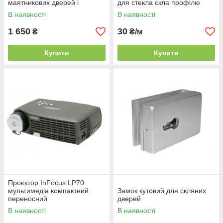
маятникових дверей і
для стекла скла профілю
перегородок зі скла Dorma
черного цвета
В наявності
В наявності
Universal PT40
1 650
30
₴
₴/м
Купити
Купити
Проєктор InFocus LP70
мультимедіа компактний
Замок кутовий для скляних
переносний
дверей
В наявності
В наявності