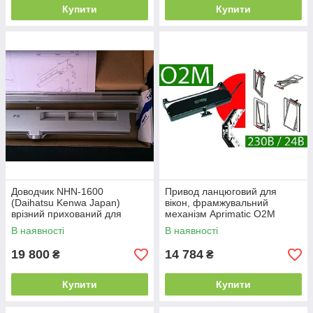
Купити
Купити
Доводчик NHN-1600
Привод ланцюговий для
(Daihatsu Kenwa Japan)
вікон, фрамжувальний
врізний прихований для
механізм Aprimatic O2M
дверей
(Giesse, Mingardi),
В наявності
В наявності
автоматика для
димовидалення
19 800
14 784
₴
₴
Купити
Купити