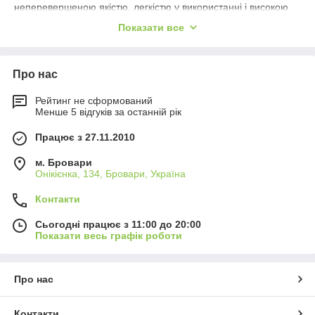
неперевершеною якістю, легкістю у використанні і високою
надійністю.
Показати все
У 2006 корпорація Daihatsu Diesel NHN Corporation
випустила ювілейний
доводчик
50.000.000.
Про нас
Рейтинг не сформований
Менше 5 відгуків за останній рік
Працює з 27.11.2010
м. Бровари
Онікієнка, 134, Бровари, Україна
Контакти
Сьогодні працює з 11:00 до 20:00
Показати весь графік роботи
Про нас
Тут ви знайдете найширший і професійний асортимент
Контакти