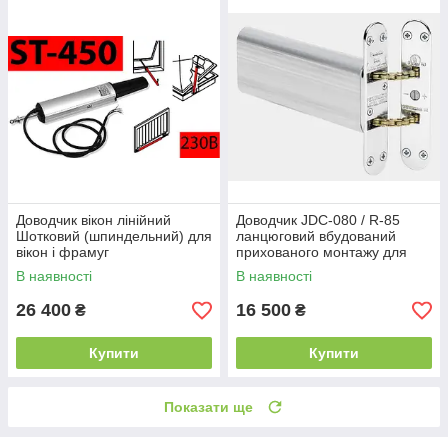
Доводчик вікон лінійний
Доводчик JDC-080 / R-85
Шотковий (шпиндельний) для
ланцюговий вбудований
вікон і фрамуг
прихованого монтажу для
Aprimatic/Giesse ST-450
дверей фальцевий
В наявності
В наявності
(Італія)
26 400
16 500
₴
₴
Купити
Купити
Показати ще