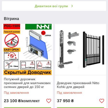
(Japan)
для конференц-
Дивитися всі групи
залів
Вітрина
Потужний дорожчик
прихований для маятникових
Доводчик прихований Nitto
скляних дверей до 150 кг
Kohki для дверей
(Японія)
Під замовлення
Під замовлення
23 100
37 950
₴/комплект
₴