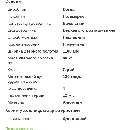
Основні
Виробник
Dorma
Покриття
Полімерне
Конструкція доводчика
Важільний
Вид доводчика
Верхнього розташування
Спосіб монтажу
Накладний
Країна виробник
Німеччина
Ширина дверного полотна
1100 мм
Маса дверного полотна,
80 кг
до
Колір
Сірий
Максимальний кут
180 град.
відкриття дверей
Клас доводчика
4
Гарантійний термін
12 міс
Матеріал
Алюміній
Користувальницькі характеристики
Призначення
Для дверей
Приховати