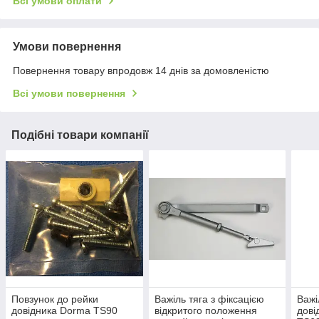
Всі умови оплати
Умови повернення
Повернення товару впродовж 14 днів за домовленістю
Всі умови повернення
Подібні товари компанії
Повзунок до рейки
Важіль тяга з фіксацією
Важі
довідника Dorma TS90
відкритого положення
дові