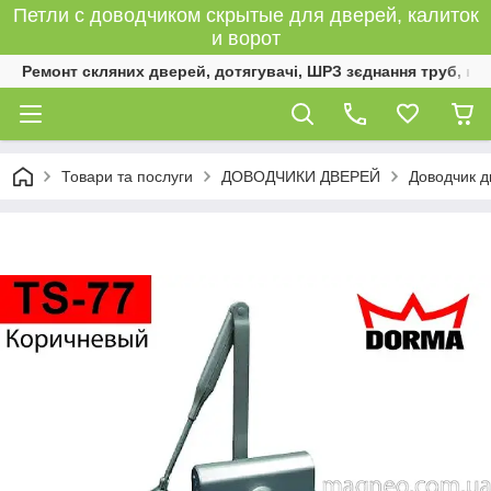
Петли с доводчиком скрытые для дверей, калиток
и ворот
Ремонт скляних дверей, дотягувачі, ШРЗ зєднання труб, к
Товари та послуги
ДОВОДЧИКИ ДВЕРЕЙ
Доводчик 