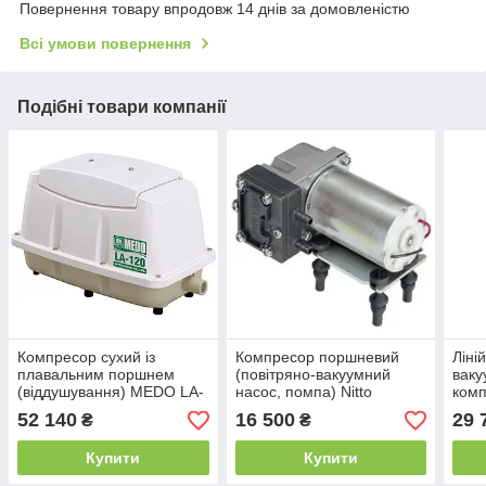
Повернення товару впродовж 14 днів за домовленістю
Всі умови повернення
Подібні товари компанії
Компресор сухий із
Компресор поршневий
Ліні
плавальним поршнем
(повітряно-вакуумний
ваку
(віддушування) MEDO LA-
насос, помпа) Nitto
ком
100
DP0105-Y1, 24 В
52 140
16 500
29 
₴
₴
Купити
Купити