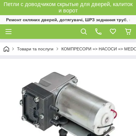
Петли с доводчиком скрытые для дверей, калиток
и ворот
Ремонт скляних дверей, дотягувачі, ШРЗ зєднання труб, к
Товари та послуги
КОМПРЕСОРИ => НАСОСИ => MED