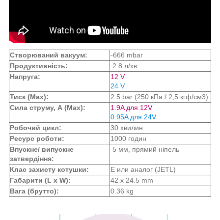
Створюваний вакуум:
-666 mbar
Продуктивність:
2.8 л/хв
Напруга:
12 V
24 V
Тиск (Max):
2.5 bar (250 кПа / 2,5 кгф/см3)
Сила струму, А (Max):
1.9A для 12V
0.95A для 24V
Робочий цикл:
30 хвилин
Ресурс роботи:
1000 годин
Впускне/ випускне
5 мм, прямий ніпель
затвердіння:
Клас захисту котушки:
E или аналог (JETL)
Габарити (L x W):
42 x 24.5 mm
Вага (брутто):
0.36 kg