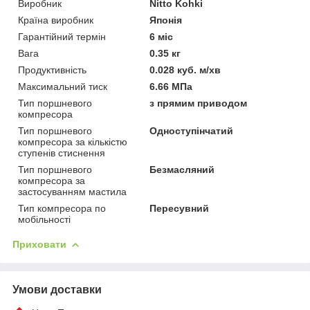
Виробник
Nitto Kohki
Країна виробник
Японія
Гарантійний термін
6 міс
Вага
0.35 кг
Продуктивність
0.028 куб. м/хв
Максимальний тиск
6.66 МПа
Тип поршневого
з прямим приводом
компресора
Тип поршневого
Одноступінчатий
компресора за кількістю
ступенів стиснення
Тип поршневого
Безмасляний
компресора за
застосуванням мастила
Тип компресора по
Пересувний
мобільності
Приховати
Умови доставки