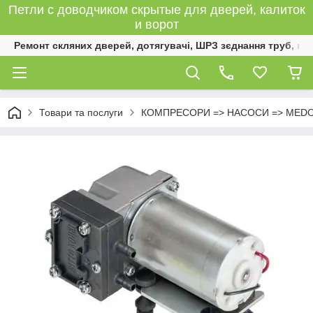
Петли с доводчиком скрытые для дверей, калиток
и ворот
Ремонт скляних дверей, дотягувачі, ШРЗ зєднання труб, к
Товари та послуги
КОМПРЕСОРИ => НАСОСИ => MED