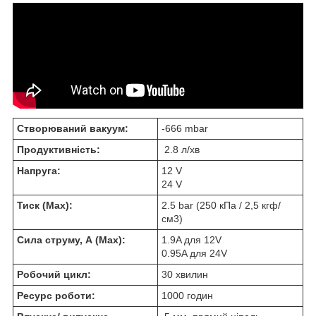
Створюваний вакуум:
-666 mbar
Продуктивність:
2.8 л/хв
Напруга:
12 V
24 V
Тиск (Max):
2.5 bar (250 кПа / 2,5 кгф/
см3)
Сила струму, А (Max):
1.9A для 12V
0.95A для 24V
Робочий цикл:
30 хвилин
Ресурс роботи:
1000 годин