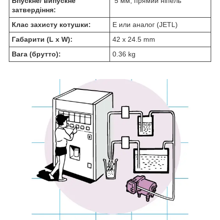
Впускне/ випускне
5 мм, прямий ніпель
затвердіння:
Клас захисту котушки:
E или аналог (JETL)
Габарити (L x W):
42 x 24.5 mm
Вага (брутто):
0.36 kg