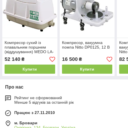
Компресор сухий із
Компресор, вакуумна
Комп
плавальним поршнем
помпа Nitto DP0125, 12 В
ваку
(віддушування) MEDO LA-
Nitt
100
52 140
16 500
82 
₴
₴
Купити
Купити
Про нас
Рейтинг не сформований
Менше 5 відгуків за останній рік
Працює з 27.11.2010
м. Бровари
Онікієнка, 134, Бровари, Україна