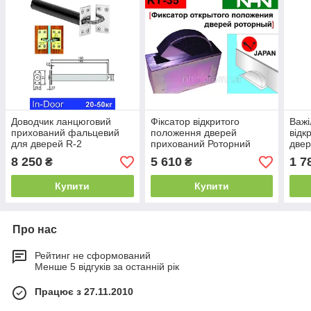
Доводчик ланцюговий
Фіксатор відкритого
Важі
прихований фальцевий
положення дверей
відк
для дверей R-2
прихований Роторний
двер
Dorm
8 250
5 610
1 7
₴
₴
Купити
Купити
Про нас
Рейтинг не сформований
Менше 5 відгуків за останній рік
Працює з 27.11.2010