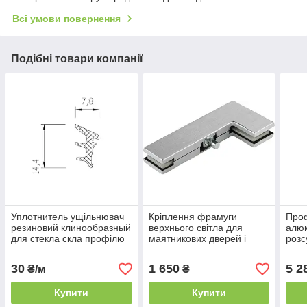
Всі умови повернення
Подібні товари компанії
Уплотнитель ущільнювач
Кріплення фрамуги
Проф
резиновий клинообразный
верхнього світла для
алюм
для стекла скла профілю
маятникових дверей і
розс
черного цвета
перегородок зі скла Dorma
мобі
Universal PT40
30
1 650
5 2
₴/м
₴
Купити
Купити