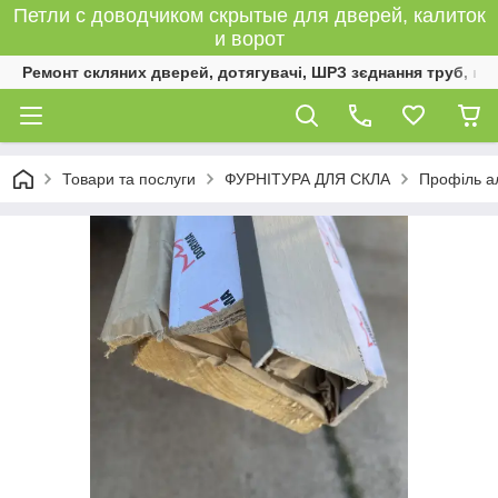
Петли с доводчиком скрытые для дверей, калиток
и ворот
Ремонт скляних дверей, дотягувачі, ШРЗ зєднання труб, к
Товари та послуги
ФУРНІТУРА ДЛЯ СКЛА
Профіль а