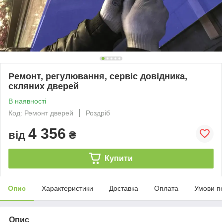
Ремонт, регулювання, сервіс довідника,
скляних дверей
В наявності
Код: Ремонт дверей
Роздріб
4 356
від
₴
Купити
Опис
Характеристики
Доставка
Оплата
Умови п
Опис