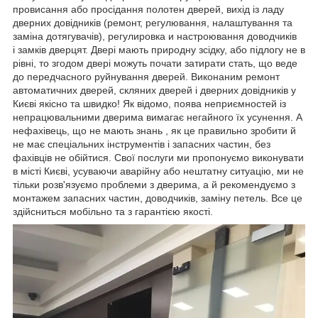
провисання або просідання полотен дверей, вихід із ладу
дверних довідників (ремонт, регулювання, налаштування та
заміна дотягувачів), регулировка и настроювання доводчиків
і замків дверцят. Двері мають природну зсідку, або підлогу не в
рівні, то згодом двері можуть почати затирати стать, що веде
до передчасного руйнування дверей. Виконаним ремонт
автоматичних дверей, скляних дверей і дверних довідників у
Києві якісно та швидко! Як відомо, поява неприємностей із
непрацювальними дверима вимагає негайного їх усунення. А
нефахівець, що не мають знань , як це правильно зробити й
не має спеціальних інструментів і запасних частин, без
фахівців не обійтися. Свої послуги ми пропонуємо виконувати
в місті Києві, усуваючи аварійну або нештатну ситуацію, ми не
тільки розв'язуємо проблеми з дверима, а й рекомендуємо з
монтажем запасних частин, доводчиків, заміну петель. Все це
здійсниться мобільно та з гарантією якості.