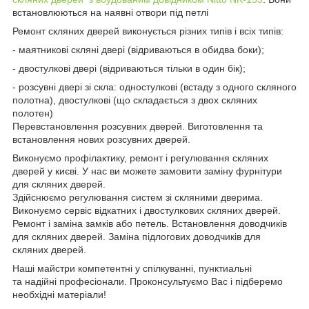
встановлюються на наявні отвори під петлі
Ремонт скляних дверей виконується різних типів і всіх типів:
- маятникові скляні двері (відриваються в обидва боки);
- двостулкові двері (відриваються тільки в один бік);
- розсувні двері зі скла: одностулкові (встаду з одного скляного
полотна), двостулкові (що складається з двох скляних
полотен)
Перевстановлення розсувних дверей. Виготовлення та
встановлення нових розсувних дверей.
Виконуємо профілактику, ремонт і регулювання скляних
дверей у києві. У нас ви можете замовити заміну фурнітури
для скляних дверей.
Здійснюємо регулювання систем зі скляними дверима.
Виконуємо сервіс відкатних і двостулкових скляних дверей.
Ремонт і заміна замків або петель. Встановлення доводчиків
для скляних дверей. Заміна підлогових доводчиків для
скляних дверей.
Наші майстри компетентні у спілкуванні, пунктиальні
та надійні професіонали. Проконсультуємо Вас і підберемо
необхідні матеріали!