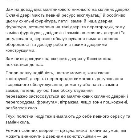
Заміна доводчика маятникового нижнього на скляних дверях.
Скляні двері мають певний ресурс експлуатації й особливо
цьому схильні фурнітура, петлі, замки й інша дверна
фурнітура, встановлена на такі двері та перегородки, тому
заміна фурнітури, довідників і замків на скляних дверях і їх
регулювання, сервісне обслуговування вимагає певних
обережності та досвіду роботи з такими дверними
конструкціями.
Замінити доводчик на скляних дверях у Києві можна
покластися до нас.
Попри певну надійність, настає момент, коли скляні
конструкції, двері та перегородки вимагають регулювання
і сервісного обслуговування, ремонту або навіть заміни
замків, петель, ручок. Таке обслуговування
переважно застосовується до маятникових скляних дверей і
перегородкам, фрамугам, вітражам, якщо вони пошкоджені,
розбилося скло.
Глухі полотна іноді теж вимагають до себе певного сервісу та
заміни скла.
Ремонт скляних дверей — це ціла низка технічних умов, які
можуть виникнути з дверними конструкціями — це