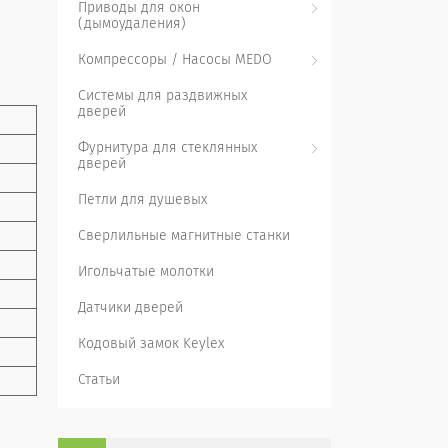
Приводы для окон
(дымоудаления)
Компрессоры / Насосы MEDO
Системы для раздвижных
дверей
Фурнитура для стеклянных
дверей
Петли для душевых
Сверлильные магнитные станки
Игольчатые молотки
Датчики дверей
Кодовый замок Keylex
Статьи