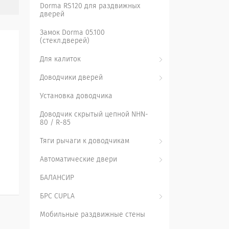
Dorma RS120 для раздвижных
дверей
Замок Dorma 05.100
(стекл.дверей)
Для калиток
Доводчики дверей
Установка доводчика
Доводчик скрытый цепной NHN-
80 / R-85
Тяги рычаги к доводчикам
Автоматические двери
БАЛАНСИР
БРС CUPLA
Мобильные раздвижные стены