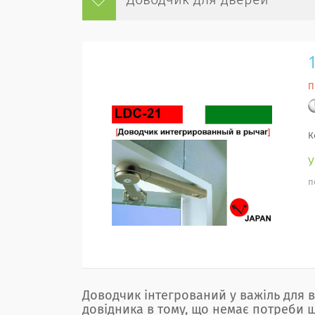
Доводчик для дверей
П
К
п
Доводчик інтегрований у важіль для в
довідника в тому, що немає потреби ш