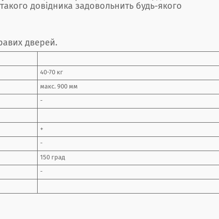
такого довідника задовольнить будь-якого
правих дверей.
40-70 кг
макс. 900 мм
-
+
-
150 град
-