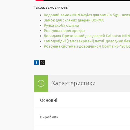
Також замовляють:
Кодовий замок NHN Keylex для замків будь-яких
Замок для скляних дверей DORMA
Ручка скоба офісна
Розсувна перегородка
Доводчик Прихований для дверей Daihatsu NHN-
Самодовідні (самозакривні) петлі-Доводчик без
Розсувна система з доводчиком Dorma RS-120 D
Характеристики
Основні
Виробник