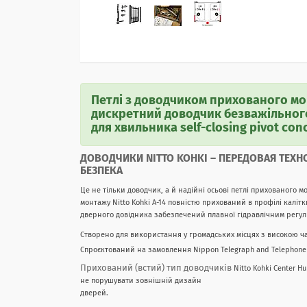
Петлі з доводчиком прихованого монт
дискретний доводчик безважільного 
для хвильника self-closing pivot conc
ДОВОДЧИКИ NITTO KOHKI ― ПЕРЕДОВАЯ ТЕХНО
БЕЗПЕКА
Це не тільки доводчик, а й надійні осьові петлі прихованого 
монтажу Nitto Kohki А-14 повністю прихований в профілі калітк
дверного довідника забезпечений п
лавної гідравлічним регу
Створено для використання у громадських місцях з високою 
Спроєктований на замовлення Nippon Telegraph and Telephone 
Прихований (встий) тип доводчиків
Nitto Kohki Center 
не порушувати зовнішній дизайн
дверей.