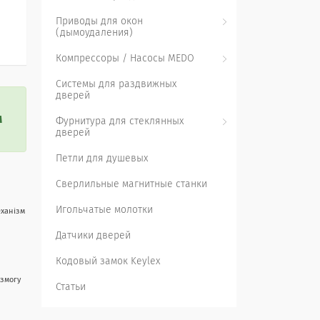
Приводы для окон
(дымоудаления)
Компрессоры / Насосы MEDO
Системы для раздвижных
дверей
м
Фурнитура для стеклянных
дверей
Петли для душевых
Сверлильные магнитные станки
Игольчатые молотки
еханізм
Датчики дверей
Кодовый замок Keylex
 змогу
Статьи