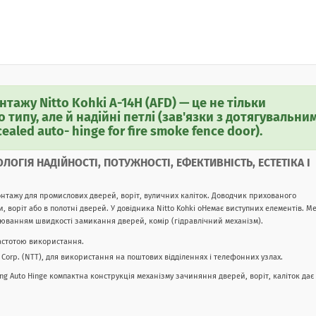
ажу Nitto Kohki A-14H (AFD) — це не тільки
типу, але й надійні петлі (зав'язки з дотягувальни
ealed auto- hinge for fire smoke fence door).
ЛОГІЯ НАДІЙНОСТІ, ПОТУЖНОСТІ, ЕФЕКТИВНІСТЬ, ЕСТЕТІКА І
монтажу для промислових дверей, воріт, вуличних каліток. Доводчик прихованого
и, воріт або в полотні дверей. У довідника
Nitto Kohki о
Немає виступних елементів. М
люванням швидкості замикання дверей, комір (гідравлічний механізм).
частотою використання.
Corp. (NTT), для використання на поштових відділеннях і телефонних узлах.
Hung Auto Hinge компактна конструкція механізму зачиняння дверей, воріт, каліток дає