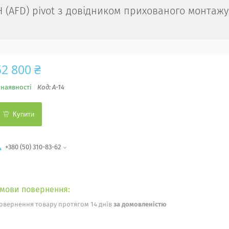
4H (AFD) pivot з довідником прихованого монтажу
52 800 ₴
 наявності
Код:
A-14
Купити
+380 (50) 310-83-62
овернення товару протягом 14 днів
за домовленістю