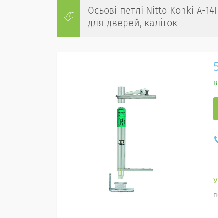
Осьові петлі Nitto Kohki A-1
для дверей, каліток
В
п