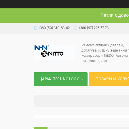
Петли с дово
+380 (50) 310-83-62
+380 (97) 226-77-73
Ремонт скляних дверей,
дотягувачі, ШРЗ зєднання 
компресори MEDO, Автома
розсувні двері
JAPAN TECHNOLOGY
ТОВАРЫ И УСЛУ