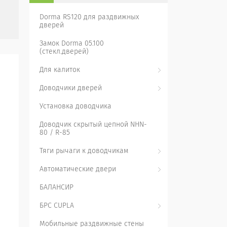
Dorma RS120 для раздвижных
дверей
Замок Dorma 05.100
(стекл.дверей)
Для калиток
Доводчики дверей
Установка доводчика
Доводчик скрытый цепной NHN-
80 / R-85
Тяги рычаги к доводчикам
Автоматические двери
БАЛАНСИР
БРС CUPLA
Мобильные раздвижные стены