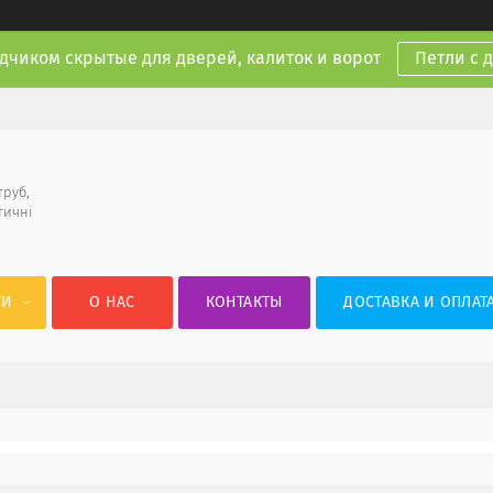
дчиком скрытые для дверей, калиток и ворот
Петли с 
труб,
тичні
ГИ
О НАС
КОНТАКТЫ
ДОСТАВКА И ОПЛАТ