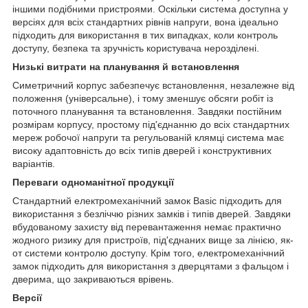
іншими подібними пристроями. Оскільки система доступна у
версіях для всіх стандартних рівнів напруги, вона ідеально
підходить для використання в тих випадках, коли контроль
доступу, безпека та зручність користувача нерозділені.
Низькі витрати на планування й встановлення
Симетричний корпус забезпечує встановлення, незалежне від
положення (універсальне), і тому зменшує обсяги робіт із
поточного планування та встановлення. Завдяки постійним
розмірам корпусу, простому під'єднанню до всіх стандартних
мереж робочої напруги та регульованій клямці система має
високу адаптовність до всіх типів дверей і конструктивних
варіантів.
Переваги одноманітної продукції
Стандартний електромеханічний замок Basic підходить для
використання з безліччю різних замків і типів дверей. Завдяки
вбудованому захисту від перевантаження немає практично
жодного ризику для пристроїв, під'єднаних вище за лінією, як-
от системи контролю доступу. Крім того, електромеханічний
замок підходить для використання з дверцятами з фальцом і
дверима, що закриваються врівень.
Версії