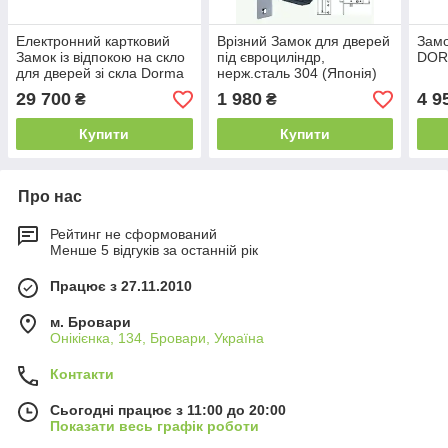
Електронний картковий
Врізний Замок для дверей
Замо
Замок із відпокою на скло
під євроциліндр,
DOR
для дверей зі скла Dorma
нерж.сталь 304 (Японія)
Arcos Studio
29 700
1 980
4 9
₴
₴
Купити
Купити
Про нас
Рейтинг не сформований
Менше 5 відгуків за останній рік
Працює з 27.11.2010
м. Бровари
Онікієнка, 134, Бровари, Україна
Контакти
Сьогодні працює з 11:00 до 20:00
Показати весь графік роботи