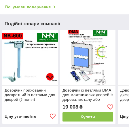
Всі умови повернення
Подібні товари компанії
Доводчик прихований
Доводчик із петлями DMA
Дово
дискретний із петлями для
для маятникових дверей із
диск
дверей (Японія)
дерева, металу або
двер
профілю Daihatsu NHN
19 008
₴
(Японія).
Ціну уточнюйте
Цін
Купити