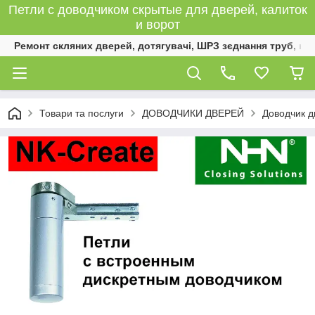
Петли с доводчиком скрытые для дверей, калиток
и ворот
Ремонт скляних дверей, дотягувачі, ШРЗ зєднання труб, к
Товари та послуги
ДОВОДЧИКИ ДВЕРЕЙ
Доводчик д