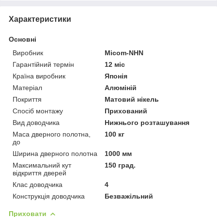
Характеристики
Основні
Виробник
Micom-NHN
Гарантійний термін
12 міс
Країна виробник
Японія
Матеріал
Алюміній
Покриття
Матовий нікель
Спосіб монтажу
Прихований
Вид доводчика
Нижнього розташування
Маса дверного полотна,
100 кг
до
Ширина дверного полотна
1000 мм
Максимальний кут
150 град.
відкриття дверей
Клас доводчика
4
Конструкція доводчика
Безважільний
Приховати