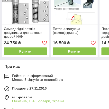
Самодовідні петлі з
Петля асистуюча
Петл
довідником для аркових
(самовідкривна)
торце
дверей NHN
дові
(Япо
24 750
16 500
14 
₴
₴
Купити
Купити
Про нас
Рейтинг не сформований
Менше 5 відгуків за останній рік
Працює з 27.11.2010
м. Бровари
Онікієнка, 134, Бровари, Україна