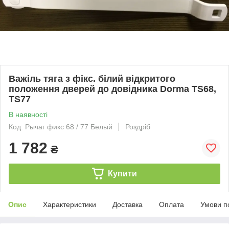
Важіль тяга з фікс. білий відкритого
положення дверей до довідника Dorma TS68,
TS77
В наявності
Код: Рычаг фикс 68 / 77 Белый
Роздріб
1 782
₴
Купити
Опис
Характеристики
Доставка
Оплата
Умови п