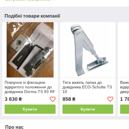
Подібні товари компанії
Повзунок із фіксацією
Тяга важіль лапка до
Важі
відкритого положення до
довідника ECO-Schulte TS
відк
довідника Dorma TS 93 RF
10
двер
Dorm
3 630
858
1 7
₴
₴
Купити
Купити
Про нас