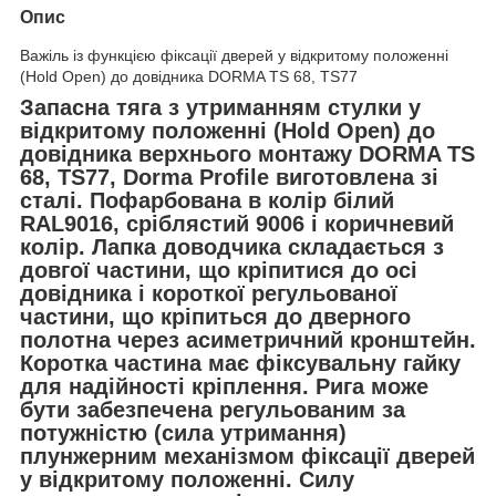
Опис
Важіль із функцією фіксації дверей у відкритому положенні
(Hold Open) до довідника DORMA TS 68, TS77
Запасна тяга з утриманням стулки у
відкритому положенні (Hold Open) до
довідника верхнього монтажу DORMA TS
68, TS77, Dorma Profile виготовлена зі
сталі. Пофарбована в колір білий
RAL9016, сріблястий 9006 і коричневий
колір. Лапка доводчика складається з
довгої частини, що кріпитися до осі
довідника і короткої регульованої
частини, що кріпиться до дверного
полотна через асиметричний кронштейн.
Коротка частина має фіксувальну гайку
для надійності кріплення. Рига може
бути забезпечена регульованим за
потужністю (сила утримання)
плунжерним механізмом фіксації дверей
у відкритому положенні. Силу