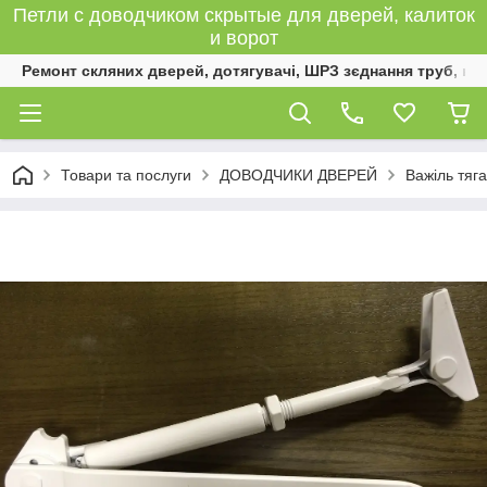
Петли с доводчиком скрытые для дверей, калиток
и ворот
Ремонт скляних дверей, дотягувачі, ШРЗ зєднання труб, к
Товари та послуги
ДОВОДЧИКИ ДВЕРЕЙ
Важіль тяг