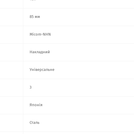
85 мм
Micom-NHN
Накладний
Універсальне
3
Японія
Сталь