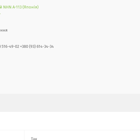
 NHN А-113 (Японія)
.
ення
) 516-49-02 +380 (93) 614-34-34
Так