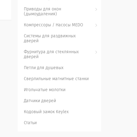
Приводы для окон
(дымоудаления)
Компрессоры / Насосы MEDO
Системы для раздвижных
дверей
Фурнитура для стеклянных
дверей
Петли для душевых
Сверлильные магнитные станки
Игольчатые молотки
Датчики дверей
Кодовый замок Keylex
Статьи