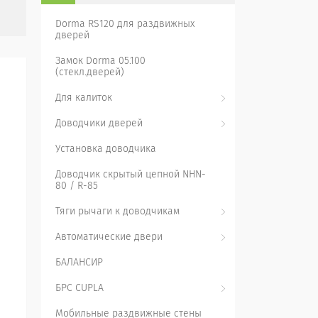
Dorma RS120 для раздвижных
дверей
Замок Dorma 05.100
(стекл.дверей)
Для калиток
Доводчики дверей
Установка доводчика
Доводчик скрытый цепной NHN-
80 / R-85
Тяги рычаги к доводчикам
Автоматические двери
БАЛАНСИР
БРС CUPLA
Мобильные раздвижные стены