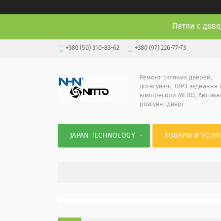
Петли с дово
+380 (50) 310-83-62
+380 (97) 226-77-73
Ремонт скляних дверей,
дотягувачі, ШРЗ зєднання 
компресори MEDO, Автома
розсувні двері
JAPAN TECHNOLOGY
ТОВАРЫ И УСЛУ