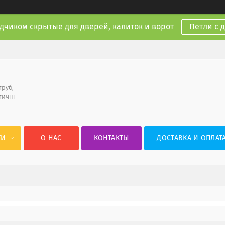
дчиком скрытые для дверей, калиток и ворот
Петли с 
труб,
тичні
ГИ
О НАС
КОНТАКТЫ
ДОСТАВКА И ОПЛАТ