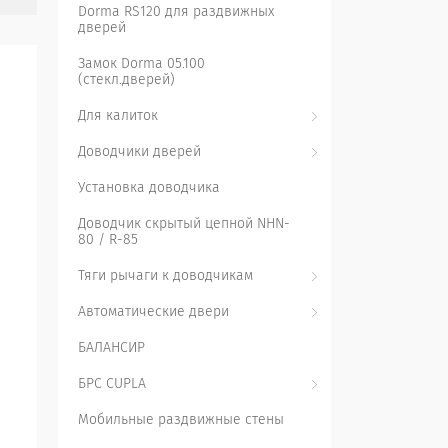
Dorma RS120 для раздвижных
дверей
Замок Dorma 05.100
(стекл.дверей)
Для калиток
Доводчики дверей
Установка доводчика
Доводчик скрытый цепной NHN-
80 / R-85
Тяги рычаги к доводчикам
Автоматические двери
БАЛАНСИР
БРС CUPLA
Мобильные раздвижные стены