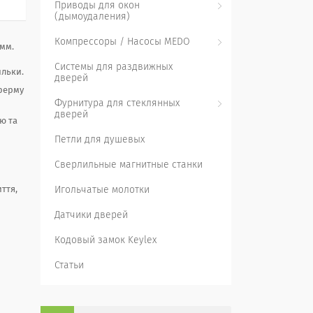
Приводы для окон
(дымоудаления)
Компрессоры / Насосы MEDO
 мм.
Системы для раздвижных
ильки.
дверей
 ферму
Фурнитура для стеклянных
дверей
ю та
Петли для душевых
Сверлильные магнитные станки
ття,
Игольчатые молотки
Датчики дверей
Кодовый замок Keylex
Статьи