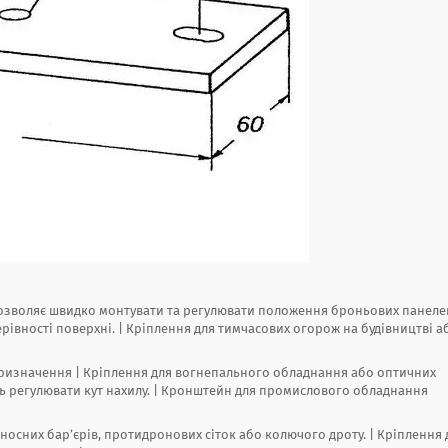
дозволяє швидко монтувати та регулювати положення броньових панеле
рівності поверхні. | Кріплення для тимчасових огорож на будівництві а
призначення | Кріплення для вогнепального обладнання або оптичних
ть регулювати кут нахилу. | Кронштейн для промислового обладнання
носних бар’єрів, протидронових сіток або колючого дроту. | Кріплення 