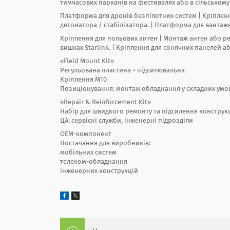
тимчасових парканів на фестивалях або в сільському
Платформа для дронів безпілотних систем | Кріпленн
детонатора / стабілізатора. | Платформа для вантажн
Кріплення для польових антен | Монтаж антен або ре
вишках Starlink. | Кріплення для сонячних панелей аб
«Field Mount Kit»
Регульована пластина + підсилювальна
Кріплення М10
Позиціонування: монтаж обладнання у складних умо
«Repair & Reinforcement Kit»
Набір для швидкого ремонту та підсилення конструк
ЦА: сервісні служби, інженерні підрозділи
OEM-компонент
Постачання для виробників:
мобільних систем
телеком-обладнання
інженерних конструкцій