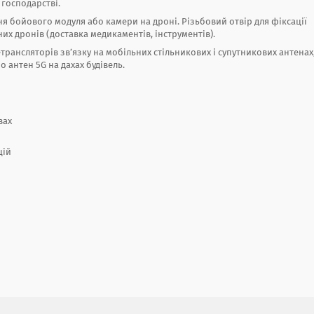
 господарстві.
я бойового модуля або камери на дроні. Різьбовий отвір для фіксації
их дронів (доставка медикаментів, інструментів).
трансляторів зв’язку на мобільних стільникових і супутникових антенах
о антен 5G на дахах будівель.
вах
цій