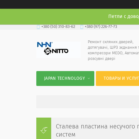
Петли с дово
+380 (50) 310-83-62
+380 (97) 226-77-73
Ремонт скляних дверей,
дотягувачі, ШРЗ зєднання 
компресори MEDO, Автома
розсувні двері
JAPAN TECHNOLOGY
ТОВАРЫ И УСЛУ
Сталева пластина несучого 
систем