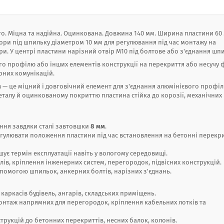
о. Міцна та надійна. Оцинкована. Довжина 140 мм. Ширина пластини 60
вори під шпильку діаметром 10 мм для регулювання під час монтажу на
и. У центрі пластини нарізний отвір М10 під болтове або з'єднання шп
го профілю або інших елементів конструкції на перекриття або несучу
ерних комунікацій.
м
— це міцний і довговічний елемент для з'єднання алюмінієвого профіл
еталу й оцинкованому покриттю пластина стійка до корозії, механічних
ння завдяки сталі завтовшки
8 мм
.
гулювати положення пластини під час встановлення на бетонні перекри
шує термін експлуатації навіть у вологому середовищі.
лів, кріплення інженерних систем, перегородок, підвісних конструкцій.
помогою шпильок, анкерних болтів, нарізних з'єднань.
каркасів будівель, ангарів, складських приміщень.
онтаж напрямних для перегородок, кріплення кабельних лотків та
рукцій до бетонних перекриттів, несних балок, колонів.