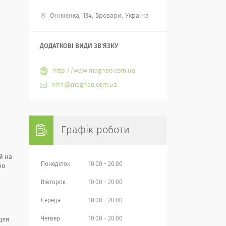
Онікієнка, 134, Бровари, Україна
http://www.magneo.com.ua
nhn@magneo.com.ua
Графік роботи
й на
Понеділок
10:00
20:00
бо
Вівторок
10:00
20:00
Середа
10:00
20:00
Четвер
10:00
20:00
для