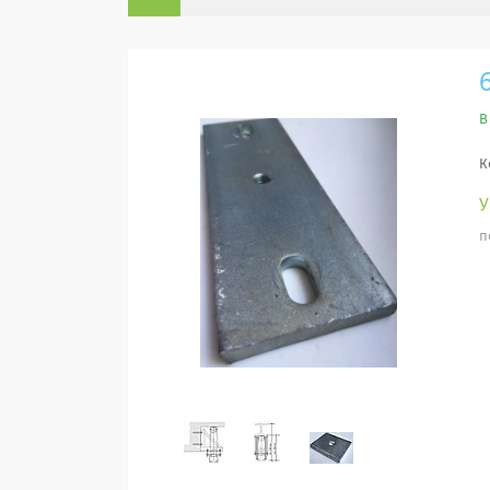
В
К
п