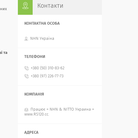
Контакти
ьних
NHN Україна
і та
+380 (50) 310-83-62
+380 (97) 226-77-73
Працює = NHN & NITTO Украина =
www.RS120.cc.