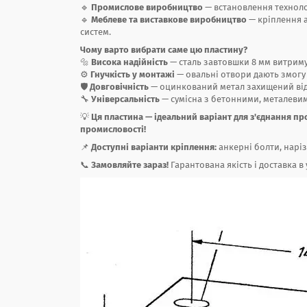
🔹
Промислове виробництво
— встановлення техноло
🔹
Меблеве та виставкове виробництво
— кріплення а
систем.
Чому варто вибрати саме цю пластину?
🔩
Висока надійність
— сталь завтовшки 8 мм витриму
⚙
Гнучкість у монтажі
— овальні отвори дають змогу
🛡
Довговічність
— оцинкований метал захищений від 
🔧
Універсальність
— сумісна з бетонними, металевим
💡
Ця пластина — ідеальний варіант для з'єднання про
промисловості!
📌
Доступні варіанти кріплення:
анкерні болти, наріз
📞
Замовляйте зараз!
Гарантована якість і доставка в 