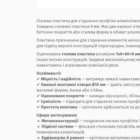
Сталева пластина для з'єднання профілю алюмінієвог
Товщина сталевої пластини 8 мм. Має два овальні от
бетонне покриття або сталеву ферму в обхват шпалер
Пластина призначена для з'єднання елементів несно
для підвісу верхніх конструкцій перегородки, інжен
Оцинкована
сталева пластина
розміром
140×60×8 м
інших несних конструкцій. Завдяки високоміцному м
навантажень і агресивних зовнішніх умов.
Особливості:
✔
Міцність і надійність
— витримує чималі навантаже
✔
Овальні монтажні отвори Ø10 мм
— дають змогу ре
металеві ферми, балки або стійки.
✔
Оцинковане покриття
— захищає від корозії, збіль
✔
Сумісність
— підходить для з'єднання несних профі
✔
Простота монтажа
— кріплення здійснюється за до
Сфери застосування:
🔹
Металоконструкції
— поєднання несних профілів і 
🔹
Підвісні системи
— фіксація стельових профілів, м
інженерних комунікацій.
🔹
Будівництво й ремонт
— кріплення металевих конст