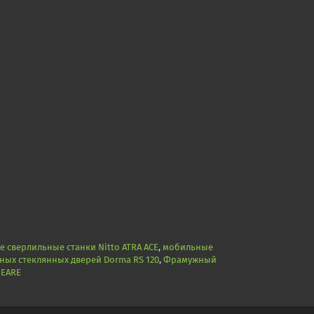
 сверлильные станки Nitto ATRA ACE
,
мобильные
ных стеклянных дверей Dorma RS 120
,
Фрамужный
NEARE