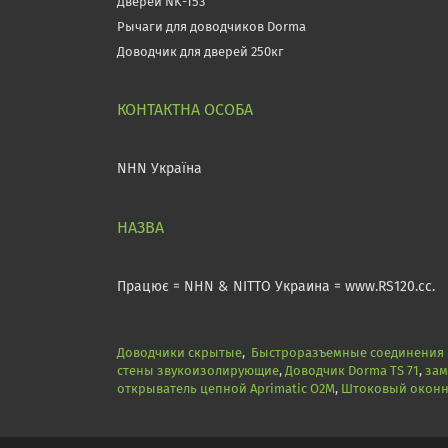
Дверей NK-153
Рычаги для доводчиков Dorma
Доводчик для дверей 250кг
NHN Україна
Працює = NHN & NITTO Украина = www.RS120.cc.
Доводчики скрытые
,
Быстроразъемные соединения N
стены звукоизолирующие
,
Доводчик Dorma TS 71
,
зам
открыватель цепной Aprimatic O2M
,
Штоковый оконны