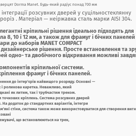
верцят Dorma Manet. Будь-який радіус понад 700 мм
інтеграції розсувних дверей у суцільностеклянну
оріз . Матеріал — неіржавка сталь марки AISI 304.
егантні кріпильні рішення ідеально підходять для
 8, 10 і 12 мм, а також для фрамуг і бічних панелей
суари до наборів MANET COMPACT
е дизайнерське рішення. Просте встановлення та зр
рей одно- та двобічного відкривання можливі завдя
мпонентів кріпильної системи.
ріплення фрамуг і бічних панелей.
ення до інтер'єрів найвищого розряду. Основні —
 і роликова каретка. Неважливо, який
нані як литим, так і трубчастим треком.
м точкових кріплень. Система розсувних дверей
. На додаток до стандартних варіантів, інтегри
м'яні стіни, система також може використовуватися для створення вигн
ховані
межувачі, що встановлюються на трек,