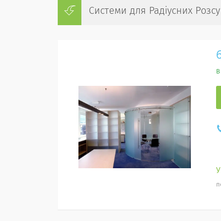
Системи для Радіусних Розс
В
п