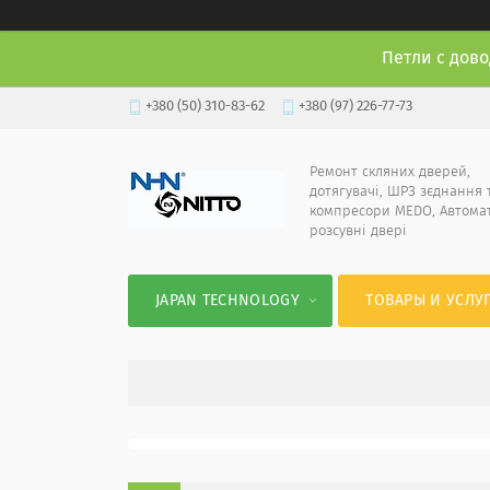
Петли с дово
+380 (50) 310-83-62
+380 (97) 226-77-73
Ремонт скляних дверей,
дотягувачі, ШРЗ зєднання 
компресори MEDO, Автома
розсувні двері
JAPAN TECHNOLOGY
ТОВАРЫ И УСЛУ