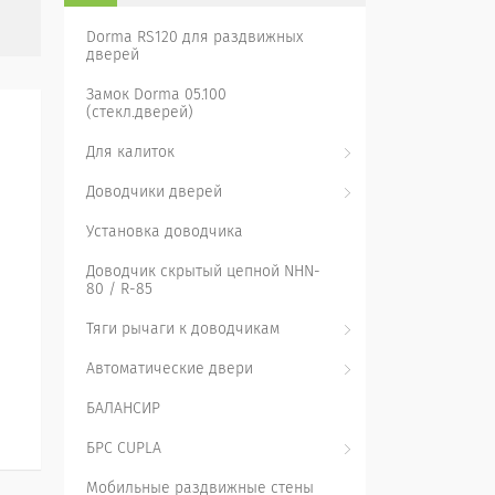
Dorma RS120 для раздвижных
дверей
Замок Dorma 05.100
(стекл.дверей)
Для калиток
Доводчики дверей
Установка доводчика
Доводчик скрытый цепной NHN-
80 / R-85
Тяги рычаги к доводчикам
Автоматические двери
БАЛАНСИР
БРС CUPLA
Мобильные раздвижные стены