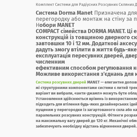
Комплект Системи для Радіусних Розсувних Скляних Д
Система Dorma Manet
Призначена для 
перегородку або монтаж на стіну за пр
Н
обори MANET
COMPACT сімейства DORMA MANET. Ці ел
конструкцій із товщиною дверного скла
завтовшки 10 і 12 мм. Додаткові аксе
дадуть змогу втілити в життя будь-як
експлуатація пересувних дверей, две
численним
ефективним способом регулювання ко
Можливе використання з'єднань для к
Система розсувних дверей
MANET — елегантне доповн
мі структурними компонентами системи є литий трек
варіант ви вибрали, «анти-джамп» можуть бути облад
Установлення здійснюється врівень із використання
підходить для втілення будь-яких дизайнерських ідей
пущеним у перегородки із загартованого скла або ка
паралельних розсувних конструкцій. Фітинги розра
на максимальну вагу дверей до 120 кг. Механічні об
забезпечують необхідну відстань відчинення дверей.