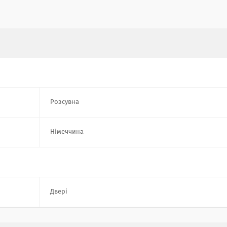
Розсувна
Німеччина
Двері