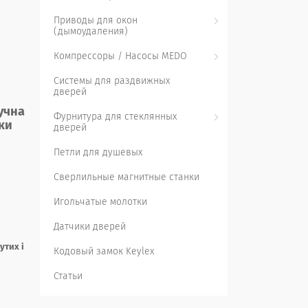
Приводы для окон
(дымоудаления)
Компрессоры / Насосы MEDO
Системы для раздвижных
дверей
учна
Фурнитура для стеклянных
ки
дверей
Петли для душевых
Сверлильные магнитные станки
Игольчатые молотки
Датчики дверей
утих і
Кодовый замок Keylex
Статьи