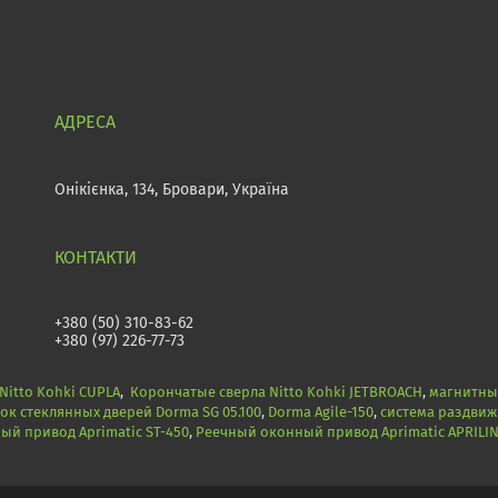
Онікієнка, 134, Бровари, Україна
+380 (50) 310-83-62
+380 (97) 226-77-73
itto Kohki CUPLA
,
Корончатые сверла Nitto Kohki JETBROACH
,
магнитные
ок стеклянных дверей Dorma SG 05.100
,
Dorma Agile-150
,
система раздвиж
й привод Aprimatic ST-450
,
Реечный оконный привод Aprimatic APRILI