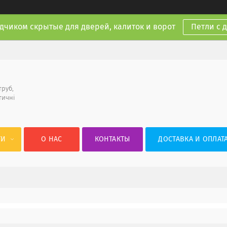
дчиком скрытые для дверей, калиток и ворот
Петли с 
труб,
тичні
ГИ
О НАС
КОНТАКТЫ
ДОСТАВКА И ОПЛАТ