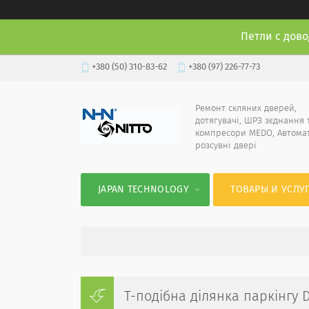
Петли с дово
+380 (50) 310-83-62
+380 (97) 226-77-73
Ремонт скляних дверей,
дотягувачі, ШРЗ зєднання 
компресори MEDO, Автома
розсувні двері
JAPAN TECHNOLOGY
ТОВАРЫ И УСЛУ
Т-подібна ділянка паркінгу