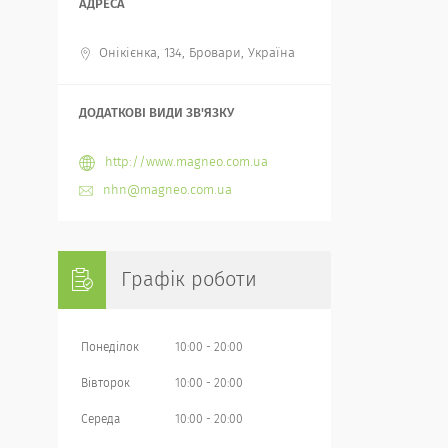
Онікієнка, 134, Бровари, Україна
http://www.magneo.com.ua
nhn@magneo.com.ua
Графік роботи
Понеділок
10:00
20:00
Вівторок
10:00
20:00
Середа
10:00
20:00