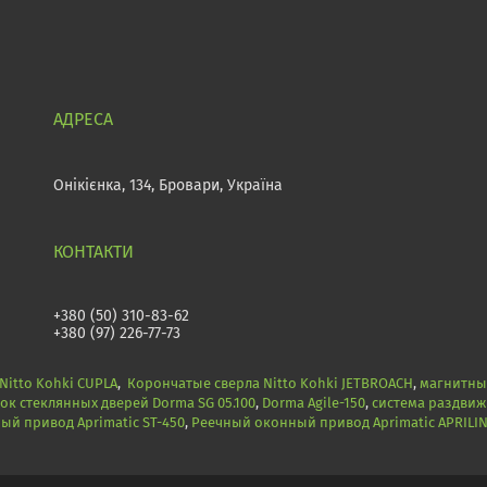
Онікієнка, 134, Бровари, Україна
+380 (50) 310-83-62
+380 (97) 226-77-73
itto Kohki CUPLA
,
Корончатые сверла Nitto Kohki JETBROACH
,
магнитные
ок стеклянных дверей Dorma SG 05.100
,
Dorma Agile-150
,
система раздвиж
й привод Aprimatic ST-450
,
Реечный оконный привод Aprimatic APRILI