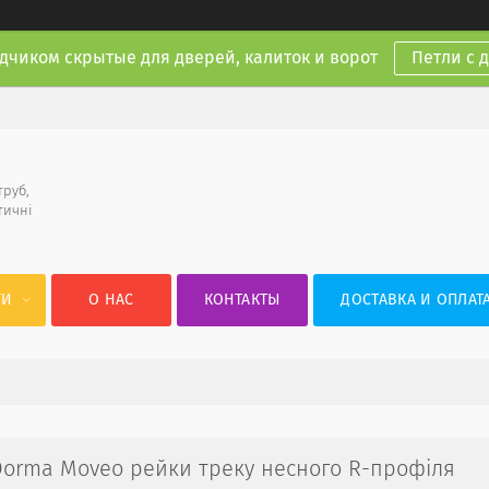
дчиком скрытые для дверей, калиток и ворот
Петли с 
труб,
тичні
ГИ
О НАС
КОНТАКТЫ
ДОСТАВКА И ОПЛАТ
 Dorma Moveo рейки треку несного R-профіля