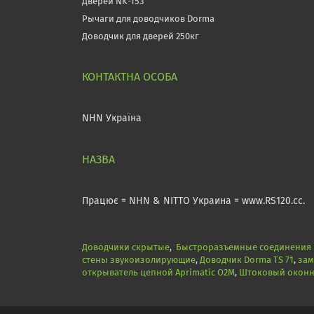
Дверей NK-153
Рычаги для доводчиков Dorma
Доводчик для дверей 250кг
NHN Україна
Працює = NHN & NITTO Украина = www.RS120.cc.
Доводчики скрытые
,
Быстроразъемные соединения N
стены звукоизолирующие
,
Доводчик Dorma TS 71
,
зам
открыватель цепной Aprimatic O2M
,
Штоковый оконны