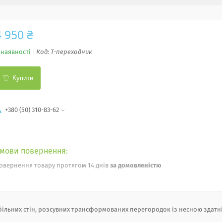
4 950 ₴
 наявності
Код:
Т-переходник
Купити
+380 (50) 310-83-62
овернення товару протягом 14 днів
за домовленістю
більних стін, розсувних трансформованих перегородок із несною здатн