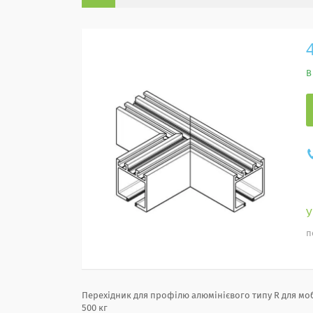
В
п
Перехідник для профілю алюмінієвого типу R для мо
500 кг