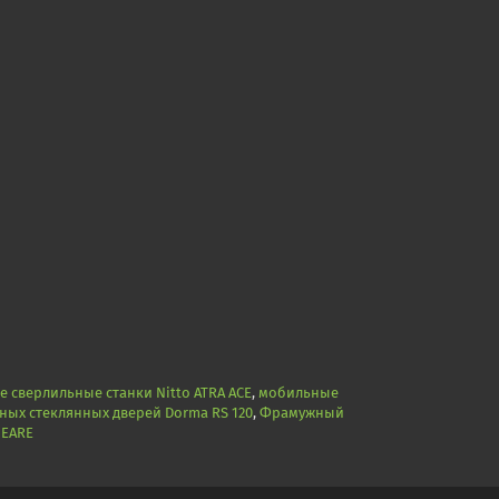
 сверлильные станки Nitto ATRA ACE
,
мобильные
ных стеклянных дверей Dorma RS 120
,
Фрамужный
NEARE