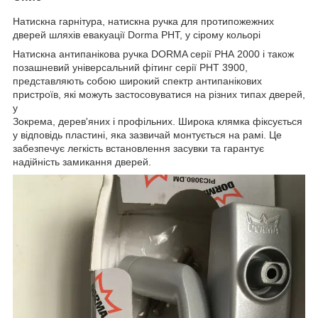
Натискна гарнітура, натискна ручка для протипожежних
дверей шляхів евакуації Dorma PHT, у сірому кольорі
Натискна антипанікова ручка DORMA серії PHA 2000 і також
позашневий універсальний фітинг серії PHT 3900,
представляють собою широкий спектр антипанікових
пристроїв, які можуть застосовуватися на різних типах дверей,
у
Зокрема, дерев'яних і профільних. Широка клямка фіксується
у відповідь пластині, яка зазвичай монтується на рамі. Це
забезпечує легкість встановлення засувки та гарантує
надійність замикання дверей.