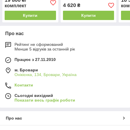
19 800
16 
₴/
точкового замикання
точк
4 620
₴
комплект
ком
Купити
Купити
Про нас
Рейтинг не сформований
Менше 5 відгуків за останній рік
Працює з 27.11.2010
м. Бровари
Онікієнка, 134, Бровари, Україна
Контакти
Сьогодні вихідний
Показати весь графік роботи
Про нас