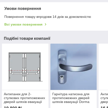
Умови повернення
Повернення товару впродовж 14 днів за домовленістю
Всі умови повернення
Подібні товари компанії
Антипанек для 2-
Гарнітура натискна для
Анти
стулкових протипожежних
протипожежних дверей
стул
дверей шляхів евакуації
шляхів евакуації Dorma
двер
Dorma PHA-2000 3-
PHA-2000 PHT
Dorm