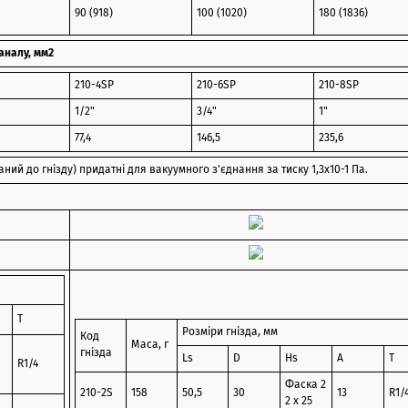
90 (918)
100 (1020)
180 (1836)
аналу, мм2
210-4SP
210-6SP
210-8SP
1/2"
3/4"
1"
77,4
146,5
235,6
аний до гнізду) придатні для вакуумного з'єднання за тиску 1,3х10-1 Па.
T
Розміри гнізда, мм
Код
Маса, г
гнізда
Ls
D
Hs
A
T
R1/4
Фаска 2
210-2S
158
50,5
30
13
R1/
2 х 25