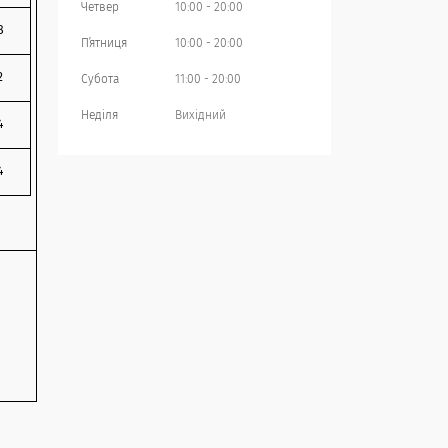
Четвер
10:00
20:00
8
Пʼятниця
10:00
20:00
2
Субота
11:00
20:00
Неділя
Вихідний
4
4