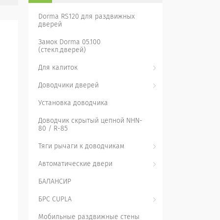
Dorma RS120 для раздвижных
дверей
Замок Dorma 05.100
(стекл.дверей)
Для калиток
Доводчики дверей
Установка доводчика
Доводчик скрытый цепной NHN-
80 / R-85
Тяги рычаги к доводчикам
Автоматические двери
БАЛАНСИР
БРС CUPLA
Мобильные раздвижные стены