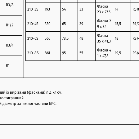
R3/8
Фаска
210-3S
193
54
33
14
R3/
23 х 27,5
Фаска 2
210-4S
330
65
39
15,5
R1/
R1/2
9 х 34
Фаска
210-6S
566
78,5
48
18
R3/
35 х 41,3
R3/4
Фаска 4
210-8S
861
95
55
19,5
R3/
1 х 47,8
R1
ий із вирізами (фасками) під ключ.
шестигранний.
ній діаметр затяжної частини БРС.