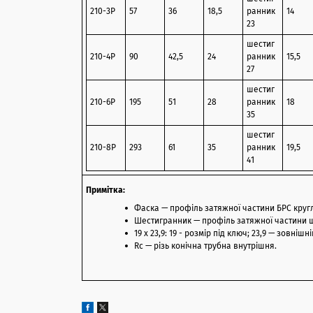
210-3P
57
36
18,5
ранник
14
23
шестиг
210-4P
90
42,5
24
ранник
15,5
27
шестиг
210-6P
195
51
28
ранник
18
35
шестиг
210-8P
293
61
35
ранник
19,5
41
Примітка:
Фаска — профіль затяжної частини БРС кругл
Шестигранник — профіль затяжної частини 
19 х 23,9: 19 - розмір під ключ; 23,9 — зовніш
Rc — різь конічна трубна внутрішня.