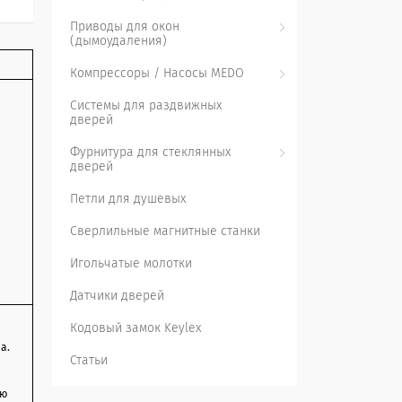
Приводы для окон
(дымоудаления)
Компрессоры / Насосы MEDO
Системы для раздвижных
дверей
Фурнитура для стеклянных
дверей
Петли для душевых
Сверлильные магнитные станки
Игольчатые молотки
Датчики дверей
Кодовый замок Keylex
а.
Статьи
ню