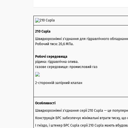
210 Cupla
Швидкорознімні з'єднання для гідравлічного обладнан
Робочий тиск: 20,6 МПа.
Робочі середовища
рідина: гідравлічна олива.
газове середовище: промисловий газ
2-сторонній запірний клапан
Особливості
Швидкорознімні з'єднання серії 210 Cupla — це популярн
Конструкція БРС забезпечує мінімальні втрати тиску, щ
І гніздо, і штекер БРС Cupla серії 210 Cupla мають вбудо