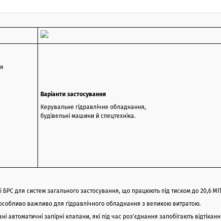
ня
Варіанти застосування
Керувальне гідравлічне обладнання,
будівельні машини й спецтехніка.
і БРС для систем загального застосування, що працюють під тиском до 20,6 МП
о особливо важливо для гідравлічного обладнання з великою витратою.
вані автоматичні запірні клапани, які під час роз'єднання запобігають відтікан