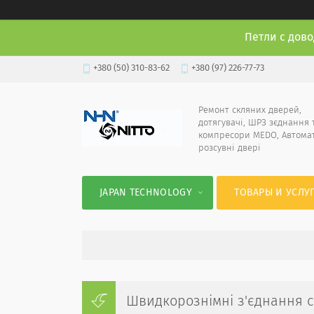
Петли с дово
+380 (50) 310-83-62
+380 (97) 226-77-73
Ремонт скляних дверей,
дотягувачі, ШРЗ зєднання 
компресори MEDO, Автома
розсувні двері
JAPAN TECHNOLOGY
ТОВАРЫ И УСЛУ
Швидкорознімні з'єднання се