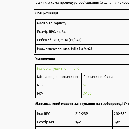
рідини, а сама процедура роз'єднання (з'єднання) вироб
Специфікація
Матеріал корпусу
Розмір БРС, дюйм
Робочий тиск, МПа (кг/см2)
Максимальний тиск, МПа (кг/см2)
Ущільнення
Матеріал ущільнення БРС
Міжнародне позначення
Позначення Cupla
NBR
SG
FKM
X-100
Максимальний момент затягування на трубопроводі
(У 
Код БРС
210-2SP
210-3SP
Розмір БРС
1/4"
3/8"