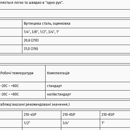
ляється легко та швидко в "одно рух".
Вуглецева сталь, оцинковка
1/4", 3/8", 1/2", 3/4", 1"
20,6 (210)
31,0 (316)
Робочі температури
Комплектація
-20С ~ +80C
стандарт
-20С ~ +80C
напівстандарт
таблиці вказані рекомендовані значення.)
210-4SP
210-6SP
210-8SP
1/2"
3/4"
1"