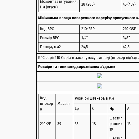
Момент затягування,
28 (286)
45 (459)
Нм (кг/см)
Мінімальна площа поперечного перерізу пропускного к
Код БРС
210-2SP
210-3SP
Розмір БРС
1/4"
3/8"
Площа, мм2
24,5
42,8
БРС серії 210 Cupla в замкнутому вигляді (штекер під'єдн
Розміри та типи швидкорознімних з'єднань
Код
Розміри штекера в мм
штекер
Маса, г
Lp
C
Hp
A
а
шестиг
210-2P
39
33
18
ранник
13
19
шестиг