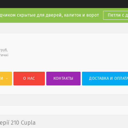
дчиком скрытые для дверей, калиток и ворот
Петли с 
труб,
тичні
ГИ
О НАС
КОНТАКТЫ
ДОСТАВКА И ОПЛАТ
рії 210 Cupla