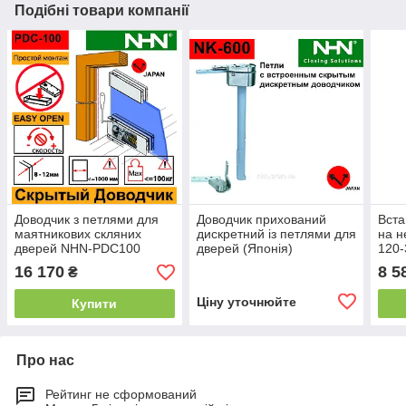
Подібні товари компанії
Доводчик з петлями для
Доводчик прихований
Вста
маятникових скляних
дискретний із петлями для
на н
дверей NHN-PDC100
дверей (Японія)
120-
(Японія)
16 170
8 5
₴
Ціну уточнюйте
Купити
Про нас
Рейтинг не сформований