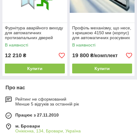
Фурнітура аварійного виходу
Профіль механізму, що несе,
для автоматичних
з кришкою 4150 мм (корпус)
протизапальних дверей
для автоматичних розсувних
Антипанека Dorma SST BR
дверей Dorma ES200
В наявності
В наявності
12 210
19 800
₴
₴/комплект
Купити
Купити
Про нас
Рейтинг не сформований
Менше 5 відгуків за останній рік
Працює з 27.11.2010
м. Бровари
Онікієнка, 134, Бровари, Україна