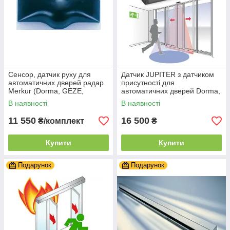
Сенсор, датчик руху для
Датчик JUPITER з датчиком
автоматичних дверей радар
присутності для
Merkur (Dorma, GEZE,
автоматичних дверей Dorma,
Tormax, Besam,Gilgen)
GEZE, Tormax, Besam,
В наявності
В наявності
Aprimatic
11 550
16 500
₴/комплект
₴
Купити
Купити
Подарунок
Подарунок