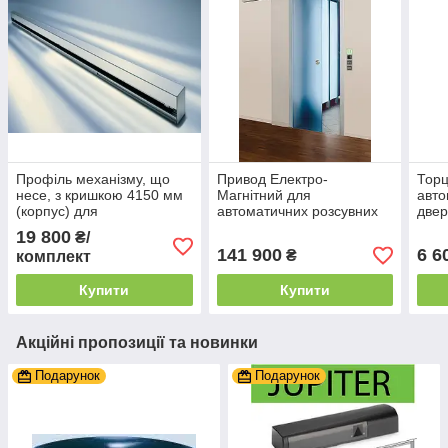
Профіль механізму, що
Привод Електро-
Торц
несе, з кришкою 4150 мм
Магнітний для
авто
(корпус) для
автоматичних розсувних
две
автоматичних розсувних
Дверей Dorma Magneo
19 800
₴/
дверей Dorma ES200
141 900
6 6
₴
комплект
Купити
Купити
Акційні пропозиції та новинки
Подарунок
Подарунок