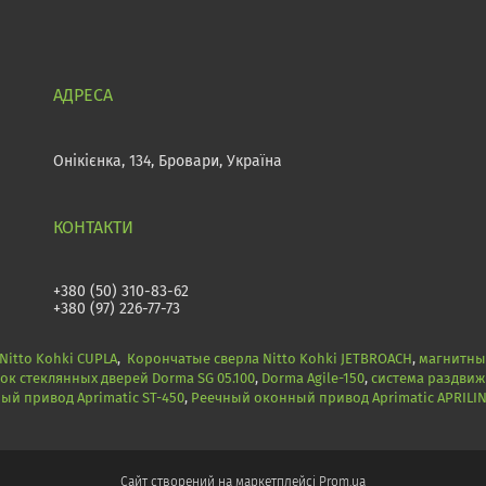
Онікієнка, 134, Бровари, Україна
+380 (50) 310-83-62
+380 (97) 226-77-73
itto Kohki CUPLA
,
Корончатые сверла Nitto Kohki JETBROACH
,
магнитные
ок стеклянных дверей Dorma SG 05.100
,
Dorma Agile-150
,
система раздвиж
й привод Aprimatic ST-450
,
Реечный оконный привод Aprimatic APRILI
Сайт створений на маркетплейсі
Prom.ua