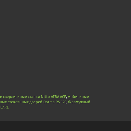
 сверлильные станки Nitto ATRA ACE
,
мобильные
ных стеклянных дверей Dorma RS 120
,
Фрамужный
NEARE