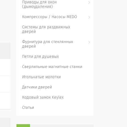
Приводы для окон
(дымоудаления)
Компрессоры / Насосы MEDO
Системы для раздвижных
дверей
Фурнитура для стеклянных
дверей
Петли для душевых
Сверлильные магнитные станки
Игольчатые молотки
Датчики дверей
Кодовый замок Keylex
Статьи