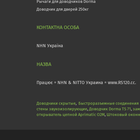
Рычаги для доводчиков Dorma
Доводчик для дверей 250кг
NHN Україна
Працює = NHN & NITTO Украина = www.RS120.cc.
Доводчики скрытые
,
Быстроразъемные соединения N
стены звукоизолирующие
,
Доводчик Dorma TS 71
,
зам
открыватель цепной Aprimatic O2M
,
Штоковый оконны