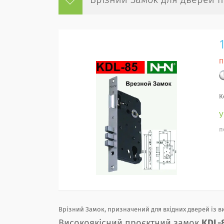
Врізний Замок для дверей пі
П
К
п
Врізний Замок, призначений для вхідних дверей із в
Високоякісний проєктний замок
KDL-