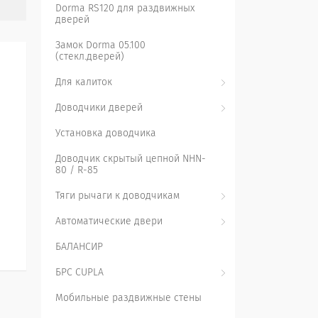
Dorma RS120 для раздвижных
дверей
Замок Dorma 05.100
(стекл.дверей)
Для калиток
Доводчики дверей
Установка доводчика
Доводчик скрытый цепной NHN-
80 / R-85
Тяги рычаги к доводчикам
Автоматические двери
БАЛАНСИР
БРС CUPLA
Мобильные раздвижные стены