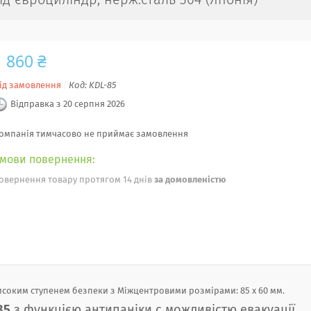
д євроциліндр, нерж.сталь 304 (Японія)
1 860 ₴
ід замовлення
Код:
KDL-85
Відправка з 20 серпня 2026
омпанія тимчасово не приймає замовлення
овернення товару протягом 14 днів
за домовленістю
исоким ступенем безпеки з Міжцентровими розмірами: 85 х 60 мм.
85
з функцією антипаніки c можливістю евакуації