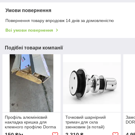
Умови повернення
Повернення товару впродовж 14 днів за домовленістю
Всі умови повернення
Подібні товари компанії
Профіль алюмінієвий
Точковий шарнірний
Замо
накладка кришка для
тримач для скла
DOR
клемного профілю Dorma
ззенковим (в потай)
40 мм для скла
150
2 310
4 9
₴/м
₴