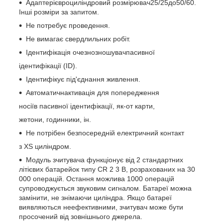
Адаптерієвроциліндровий розмірювач25/25до50/60.
Інші розміри за запитом.
Не потребує проведення.
Не вимагає свердлильних робіт.
Ідентифікація очезнозношувачпасивної
ідентифікації (ID).
Ідентифікує під'єднання живлення.
Автоматичнактивація для попередження
носіїв пасивної ідентифікації, як-от карти,
жетони, годинники, ін.
Не потрібен безпосередній електричний контакт
з XS циліндром.
Модуль зчитувача функціонує від 2 стандартних
літієвих батарейок типу CR 2 3 В, розрахованих на 30
000 операцій. Остання можлива 1000 операцій
супроводжується звуковим сигналом. Батареї можна
замінити, не знімаючи циліндра. Якщо батареї
виявляються неефективними, зчитувач може бути
просочений від зовнішнього джерела.