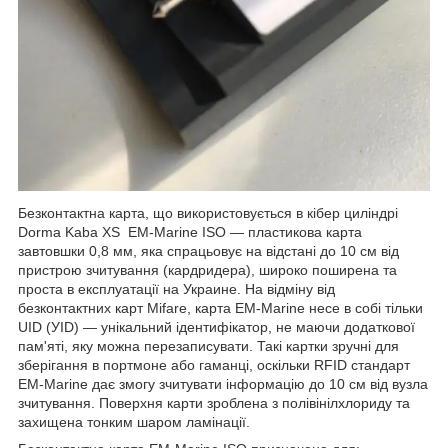
Безконтактна карта, що використовується в кібер циліндрі
Dorma Kaba XS EM-Marine ISO — пластикова карта
завтовшки 0,8 мм, яка спрацьовує на відстані до 10 см від
пристрою зчитування (кардридера), широко поширена та
проста в експлуатації на Украине. На відміну від
безконтактних карт Mifare, карта EM-Marine несе в собі тільки
UID (УID) — унікальний ідентифікатор, не маючи додаткової
пам'яті, яку можна перезаписувати. Такі картки зручні для
зберігання в портмоне або гаманці, оскільки RFID стандарт
EM-Marine дає змогу зчитувати інформацію до 10 см від вузла
зчитування. Поверхня карти зроблена з полівінілхлориду та
захищена тонким шаром ламінації.