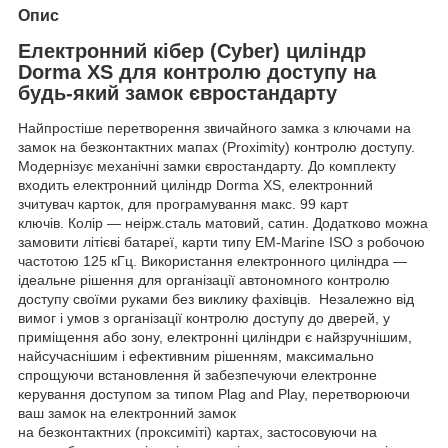
Опис
Електронний кібер (Cyber) циліндр
Dorma XS для контролю доступу на
будь-який замок євростандарту
Найпростіше перетворення звичайного замка з ключами на
замок на безконтактних мапах (Proximity) контролю доступу.
Модернізує механічні замки євростандарту. До комплекту
входить електронний циліндр Dorma XS, електронний
зчитувач карток, для програмування макс. 99 карт
ключів. Колір — неірж.сталь матовий, сатин. Додатково можна
замовити літієві батареї, карти типу EM-Marine ISO з робочою
частотою 125 кГц. Використання електронного циліндра —
ідеальне рішення для організації автономного контролю
доступу своїми руками без виклику фахівців. Незалежно від
вимог і умов з організації контролю доступу до дверей, у
приміщення або зону, електронні циліндри є найзручнішим,
найсучаснішим і ефективним рішенням, максимально
спрощуючи встановлення й забезпечуючи електронне
керування доступом за типом Plag and Play, перетворюючи
ваш замок на електронний замок
на безконтактних (проксиміті) картах, застосовуючи на