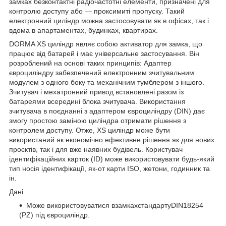
замках безконтактні радіочастотні елементи, призначені для
контролю доступу або — проксимиті пропуску. Такий
електронний циліндр можна застосовувати як в офісах, так і
вдома в апартаментах, будинках, квартирах.
DORMA XS циліндр являє собою активатор для замка, що
працює від батарей і має універсальне застосування. Він
розроблений на основі таких принципів: Адаптер
євроциліндру забезпечений електронним зчитувальним
модулем з одного боку та механічним тумблером з іншого.
Зчитувач і мехатронний привод встановлені разом із
батареями всередині блока зчитувача. Використання
зчитувача в поєднанні з адаптером євроциліндру (DIN) дає
змогу простою заміною циліндра отримати рішення з
контролем доступу. Отже, XS циліндр може бути
використаний як економічно ефективне рішення як для нових
проєктів, так і для вже наявних будівель. Користувач
ідентифікаційних карток (ID) може використовувати будь-який
тип носія ідентифікації, як-от карти ISO, жетони, годинник та
ін.
Дані
Може використовуватися взамкахстандартуDIN18254
(PZ) під євроциліндр.