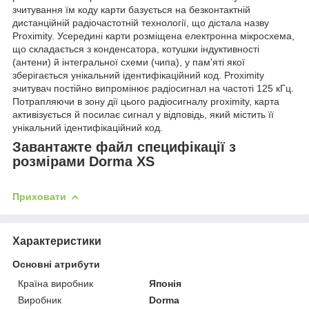
зчитування їм коду карти базується на безконтактній
дистанційній радіочастотній технології, що дістала назву
Proximity. Усередині карти розміщена електронна мікросхема,
що складається з конденсатора, котушки індуктивності
(антени) й інтегральної схеми (чипа), у пам'яті якої
зберігається унікальний ідентифікаційний код. Proximity
зчитувач постійно випромінює радіосигнал на частоті 125 кГц.
Потрапляючи в зону дії цього радіосигналу proximity, карта
активізується й посилає сигнал у відповідь, який містить її
унікальний ідентифікаційний код.
Завантажте файл специфікації з
розмірами Dorma XS
Приховати
Характеристики
Основні атрибути
Країна виробник
Японія
Виробник
Dorma