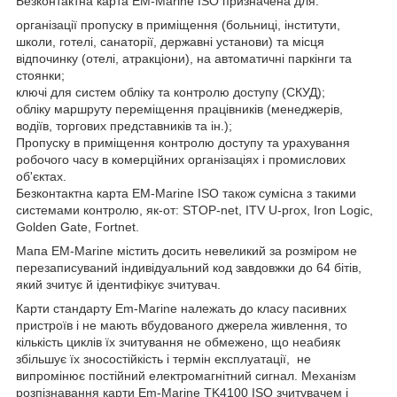
Безконтактна карта EM-Marine ISO призначена для:
організації пропуску в приміщення (больниці, інститути,
школи, готелі, санаторії, державні установи) та місця
відпочинку (отелі, атракціони), на автоматичні паркінги та
стоянки;
ключі для систем обліку та контролю доступу (СКУД);
обліку маршруту переміщення працівників (менеджерів,
водіїв, торгових представників та ін.);
Пропуску в приміщення контролю доступу та урахування
робочого часу в комерційних організаціях і промислових
об'єктах.
Безконтактна карта EM-Marine ISO також сумісна з такими
системами контролю, як-от: STOP-net, ITV U-prox, Iron Logic,
Golden Gate, Fortnet.
Мапа EM-Marine містить досить невеликий за розміром не
перезаписуваний індивідуальний код завдовжки до 64 бітів,
який зчитує й ідентифікує зчитувач.
Карти стандарту Em-Marine належать до класу пасивних
пристроїв і не мають вбудованого джерела живлення, то
кількість циклів їх зчитування не обмежено, що неабияк
збільшує їх зносостійкість і термін експлуатації, не
випромінює постійний електромагнітний сигнал. Механізм
розпізнавання карти Em-Marine TK4100 ISO зчитувачем і