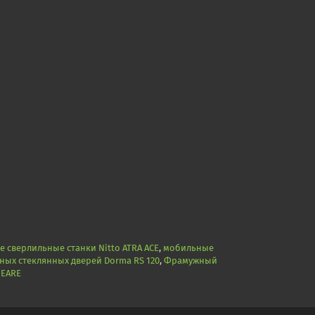
 сверлильные станки Nitto ATRA ACE
,
мобильные
ных стеклянных дверей Dorma RS 120
,
Фрамужный
NEARE