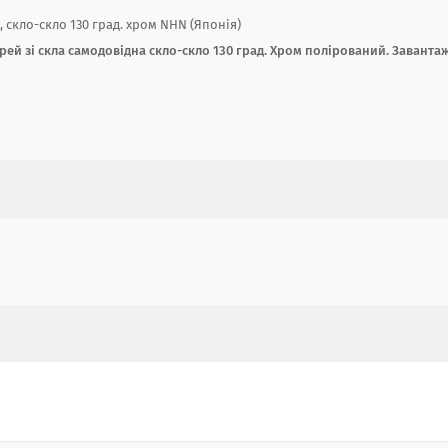
 скло-скло 130 град. хром NHN (Японія)
рей зі скла самодовідна скло-скло 130 град. Хром полірований. Заванта