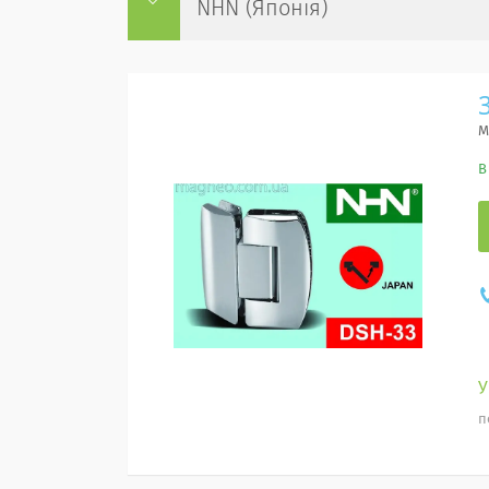
NHN (Японія)
М
В
п