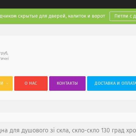
дчиком скрытые для дверей, калиток и ворот
Петли с 
труб,
тичні
ГИ
О НАС
КОНТАКТЫ
ДОСТАВКА И ОПЛАТ
а для душового зі скла, скло-скло 130 град хр