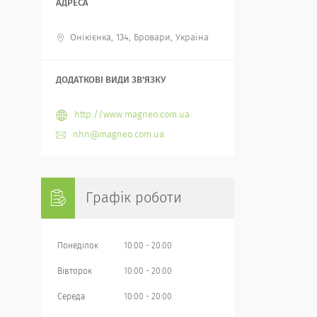
Онікієнка, 134, Бровари, Україна
http://www.magneo.com.ua
nhn@magneo.com.ua
Графік роботи
Понеділок
10:00
20:00
Вівторок
10:00
20:00
Середа
10:00
20:00