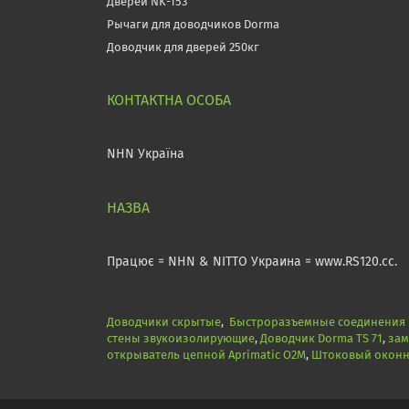
Дверей NK-153
Рычаги для доводчиков Dorma
Доводчик для дверей 250кг
NHN Україна
Працює = NHN & NITTO Украина = www.RS120.cc.
Доводчики скрытые
,
Быстроразъемные соединения N
стены звукоизолирующие
,
Доводчик Dorma TS 71
,
зам
открыватель цепной Aprimatic O2M
,
Штоковый оконны