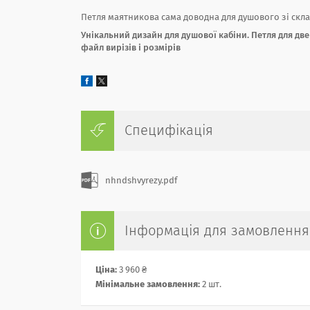
Петля маятникова сама доводна для душового зі скла,
Унікальний дизайн для душової кабіни. Петля для две
файл вирізів і розмірів
Специфікація
nhndshvyrezy.pdf
Інформація для замовлення
Ціна:
3 960 ₴
Мінімальне замовлення:
2 шт.