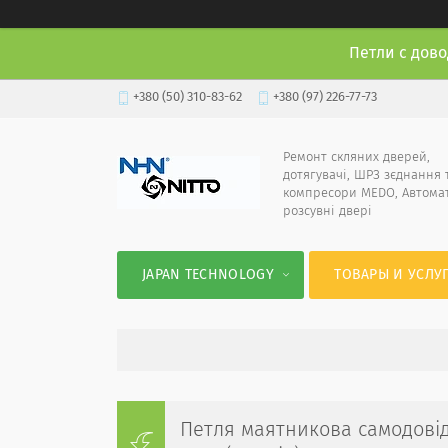
Петли с дово
+380 (50) 310-83-62
+380 (97) 226-77-73
Ремонт скляних дверей,
дотягувачі, ШРЗ зєднання 
компресори MEDO, Автома
розсувні двері
JAPAN TECHNOLOGY
ТОВАРЫ И УСЛУ
Петля маятникова самодовідн