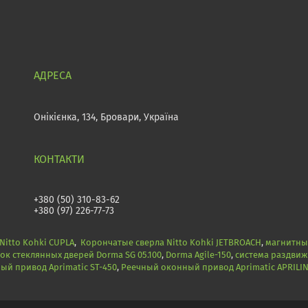
Онікієнка, 134, Бровари, Україна
+380 (50) 310-83-62
+380 (97) 226-77-73
itto Kohki CUPLA
,
Корончатые сверла Nitto Kohki JETBROACH
,
магнитные
ок стеклянных дверей Dorma SG 05.100
,
Dorma Agile-150
,
система раздвиж
й привод Aprimatic ST-450
,
Реечный оконный привод Aprimatic APRILI