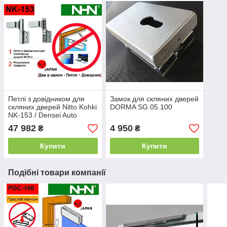
Петлі з довідником для
Замок для скляних дверей
скляних дверей Nitto Kohki
DORMA SG 05.100
NK-153 / Densei Auto
Hinge (Японія)
47 982
4 950
₴
₴
Купити
Купити
Подібні товари компанії