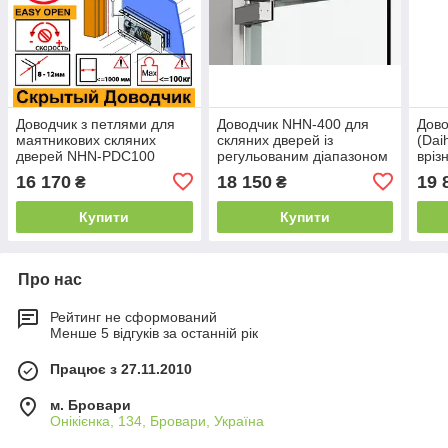
Доводчик з петлями для
Доводчик NHN-400 для
Дов
маятникових скляних
скляних дверей із
(Dai
дверей NHN-PDC100
регульованим діапазоном
вріз
(Японія)
потужності Daihatsu
две
16 170
18 150
19 
₴
₴
(Kenwa Daihatsu Japan)
Купити
Купити
Про нас
Рейтинг не сформований
Менше 5 відгуків за останній рік
Працює з 27.11.2010
м. Бровари
Онікієнка, 134, Бровари, Україна