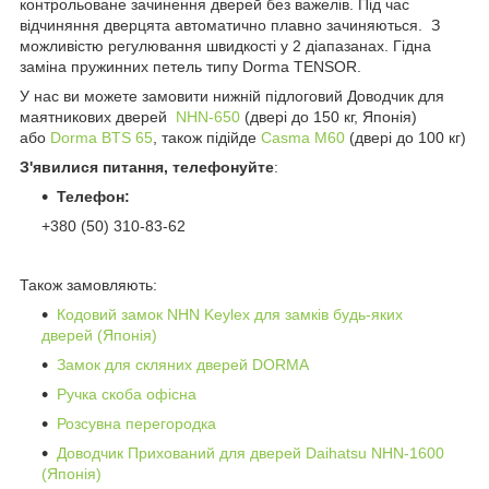
контрольоване зачинення дверей без важелів. Під час
відчиняння дверцята автоматично плавно зачиняються. З
можливістю регулювання швидкості у 2 діапазанах. Гідна
заміна пружинних петель типу Dorma TENSOR.
У нас ви можете замовити
нижній
підлоговий Доводчик для
маятникових дверей
NHN-650
(двері до 150 кг
, Японія
)
або
Dorma BTS 65
, також підійде
Casma M60
(двері до 100 кг)
З'явилися питання, телефонуйте
:
Телефон:
+380 (50) 310-83-62
Також замовляють:
Кодовий замок NHN Keylex для замків будь-яких
дверей (Японія)
Замок для скляних дверей DORMA
Ручка скоба офісна
Розсувна перегородка
Доводчик Прихований для дверей Daihatsu NHN-1600
(Японія)