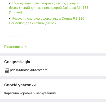
Самодовідні (самозакривні) петлі-Доводчик
безважільний для скляних дверей Daihatsu NK-153
(Японія)
Розсувна система з довідником Dorma RS-120
DorMotion для скляних дверей
frenum speedy hydraulic hinge for hydraulic patch hydraulic patch by casma, доводчик ozone, ozone plus patch fittings, ozone hardware, kenwa micom nhn closing solutions door closer hardware, sf.ua, selfclosing auto hinge
Приховати
Специфікація
pdc100broshyura2str.pdf
Спосіб упаковки
Картонна коробка з маркуванням